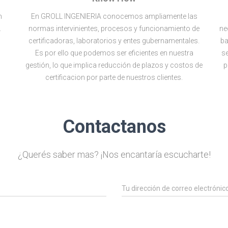
n
En GROLL INGENIERIA conocemos ampliamente las
.
normas intervinientes, procesos y funcionamiento de
ne
certificadoras, laboratorios y entes gubernamentales.
ba
Es por ello que podemos ser eficientes en nuestra
se
gestión, lo que implica reducción de plazos y costos de
p
certificacion por parte de nuestros clientes.
Contactanos
¿Querés saber mas? ¡Nos encantaría escucharte!
Tu dirección de correo electrónic