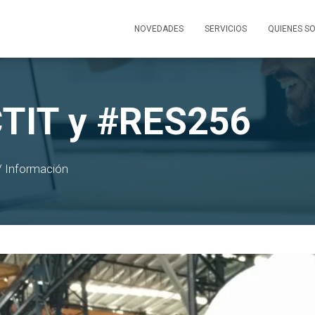
NOVEDADES
SERVICIOS
QUIENES S
CTIT y #RES256
/
Información